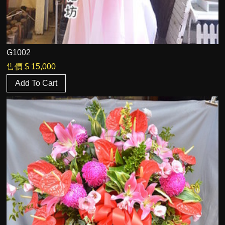
G1002
售價
$ 15,000
Add To Cart