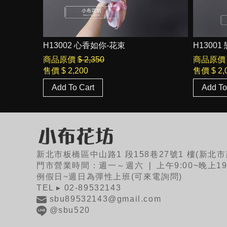
H13002 心香如你-花束
H1300
商品原價
$ 2,350
商品原價
售價
$ 2,200
售價
$ 2,
Add To Cart
Add To
新北市板橋區中山路1 段158巷27號1 樓(新
門市營業時間：週一～週六 ❘ 上午9:00~晚上19:
例假日~週日為彈性上班(可來電詢問)
TEL ▸ 02-89532143
sbu89532143@gmail.com
@sbu520