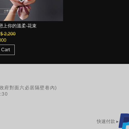
1 戀上你的溫柔-花束
$ 2,200
000
 Cart
北市政府對面六必居隔壁巷內)
30
快速付款 ▸