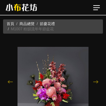
首頁
商品總覽
節慶花禮
M1007 粉韻流年年節盆花