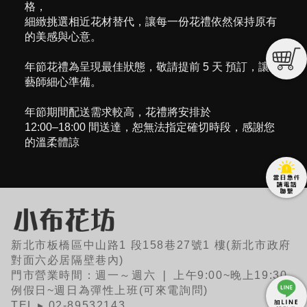
格，
細緻挑選相近花材替代，讓每一份花禮依然保持原有
的美感與心意。
年節花禮為呈現最佳狀態，敬請提前 5 天 預訂，讓花
藝師細心準備。
年節期間配送需求較高，花禮將安排於
12:00–18:00 間送達，恕無法指定確切時段，感謝您
的溫柔體諒
新北市板橋區中山路1 段158巷27號1 樓(新北市政府
對面六必居隔壁巷內)
門市營業時間：週一～週六 ❘ 上午9:00~晚上19:30
例假日~週日為彈性上班(可來電詢問)
TEL ▸ 02-89532143