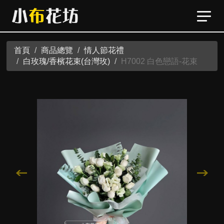
首頁
商品總覽
情人節花禮
白玫瑰/香檳花束(台灣玫)
H7002 白色戀語-花束