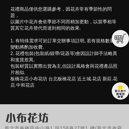
花禮商品僅供您選購參考，因花卉常有季節性的問
題，
以圖片中花卉會依季節不同而稍加更動，以當季相等
質其它花卉替代而達到相同的效果.
1. 有特殊需求可於訂單交辦事項註明, 若有規格數量
變動將酌加收費.
2. 花禮包裝(包裝紙/緞帶/花器等)會因設計師手法略異
和進貨差異,
包裝材質以實際出貨為主,但設計風格會與花禮產品照
片相似.
板橋花店小布花坊 台北板橋花店 近土城.花店 新莊.花
店.中和花店
新北市板橋區中山路1 段158巷27號1 樓(新北市政府