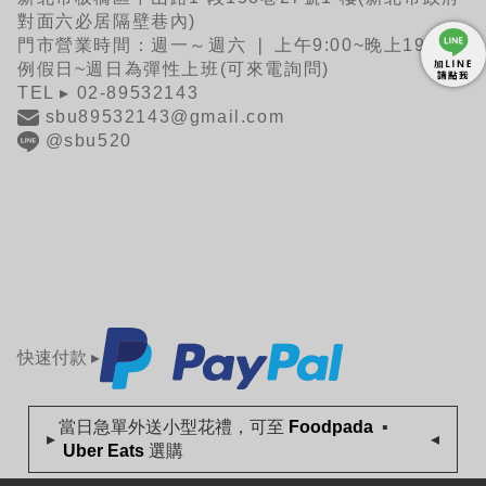
對面六必居隔壁巷內)
門市營業時間：週一～週六 ❘ 上午9:00~晚上19:30
例假日~週日為彈性上班(可來電詢問)
TEL ▸ 02-89532143
sbu89532143@gmail.com
@sbu520
快速付款 ▸
當日急單外送小型花禮，可至
Foodpada
▪
▸
◂
Uber Eats
選購