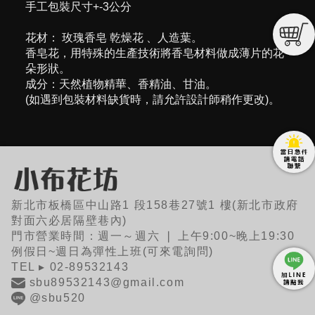
手工包裝尺寸+-3公分
花材： 玫瑰香皂 乾燥花 、人造葉。
香皂花，用特殊的生產技術將香皂材料做成薄片的花
朵形狀。
成分：天然植物精華、香精油、甘油。
(如遇到包裝材料缺貨時，請允許設計師稍作更改)。
新北市板橋區中山路1 段158巷27號1 樓(新北市政府
對面六必居隔壁巷內)
門市營業時間：週一～週六 ❘ 上午9:00~晚上19:30
例假日~週日為彈性上班(可來電詢問)
TEL ▸ 02-89532143
sbu89532143@gmail.com
@sbu520