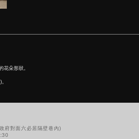
的花朵形狀。
)。
北市政府對面六必居隔壁巷內)
30