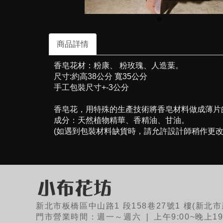
商品詳情
香皂花材：粉康、 粉玫瑰、人造葉。
尺寸:約高38公分 寬35公分
手工包裝尺寸+-3公分
香皂花，用特殊的生產技術將香皂材料做成薄片
成分：天然植物精華、香精油、甘油。
(如遇到包裝材料缺貨時，請允許設計師稍作更改
新北市板橋區中山路1 段158巷27號1 樓(新
門市營業時間：週一～週六 ❘ 上午9:00~晚上19: