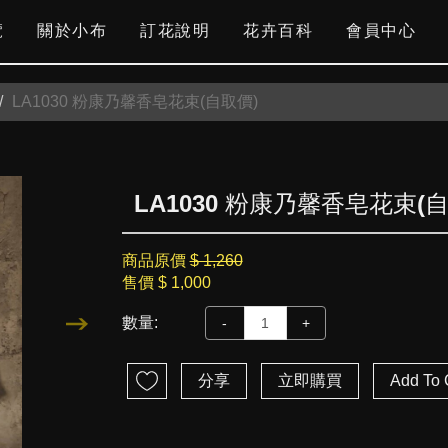
覽
關於小布
訂花說明
花卉百科
會員中心
LA1030 粉康乃馨香皂花束(自取價)
LA1030 粉康乃馨香皂花束(
商品原價
$ 1,260
售價
$ 1,000
數量:
-
+
分享
立即購買
Add To 