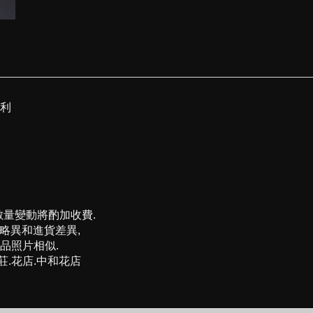
加利
數量變動將酌加收費.
法略異和進貨差異,
品照片相似.
莊.花店.中和花店