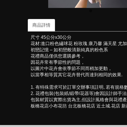
商品詳情
尺寸 45公分x30公分
花材:進口粉色繡球花 粉玫瑰 康乃馨 滿天星 尤
初戀記憶 – 如初戀般清新純真的粉色系
花禮商品僅供您選購參考，
因花卉常有季節性的問題，
以圖片中花卉會依季節不同而稍加更動，
以當季相等質其它花卉替代而達到相同的效果.
1. 有特殊需求可於訂單交辦事項註明, 若有規格
2. 花禮包裝(包裝紙/緞帶/花器等)會因設計師手
包裝材質以實際出貨為主,但設計風格會與花禮產
板橋花店小布花坊 台北板橋花店 近土城.花店 新