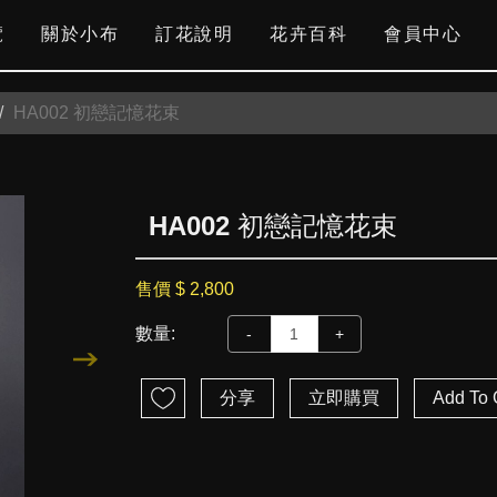
覽
關於小布
訂花說明
花卉百科
會員中心
HA002 初戀記憶花束
HA002 初戀記憶花束
售價
$ 2,800
數量:
-
+
分享
立即購買
Add To 